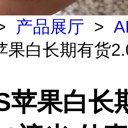
>
产品展厅
>
A
苹果白长期有货2.
BS苹果白长