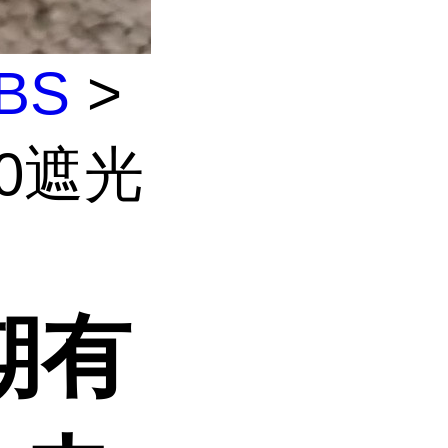
BS
>
0遮光
期有