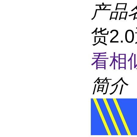
产品
货2.
看相
简介