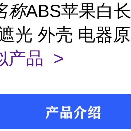
名称
ABS苹果白
0遮光 外壳 电器
似产品 >