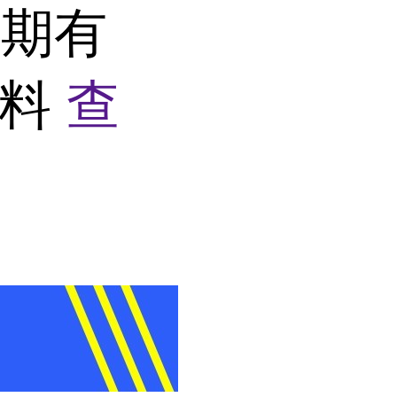
长期有
原料
查