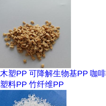
木塑PP 可降解生物基PP 咖啡
塑料PP 竹纤维PP