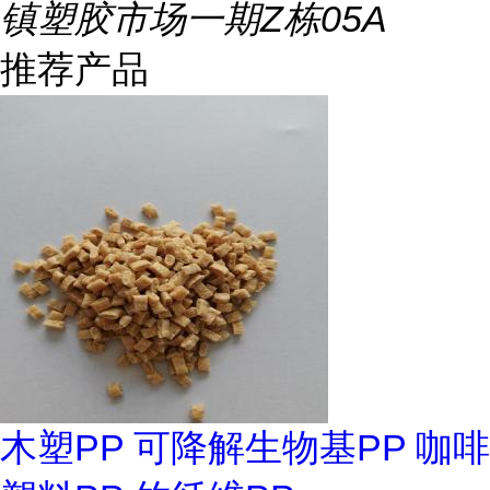
镇塑胶市场一期Z栋05A
推荐产品
木塑PP 可降解生物基PP 咖啡