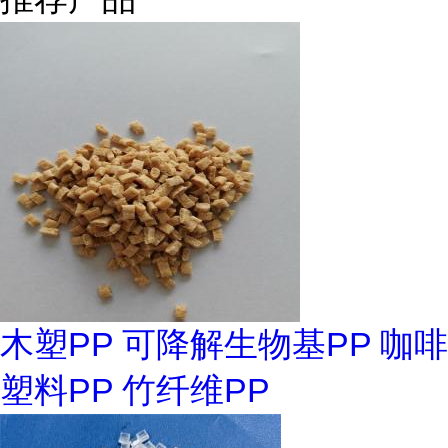
木塑PP 可降解生物基PP 咖啡
塑料PP 竹纤维PP