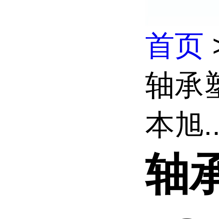
首页
轴承塑
本旭..
轴