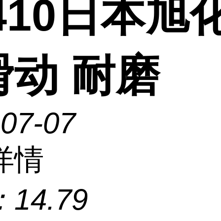
410日本旭
滑动 耐磨
-07-07
详情
：
14.79