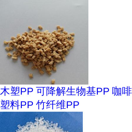
木塑PP 可降解生物基PP 咖啡
塑料PP 竹纤维PP