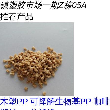
镇塑胶市场一期Z栋05A
推荐产品
木塑PP 可降解生物基PP 咖啡