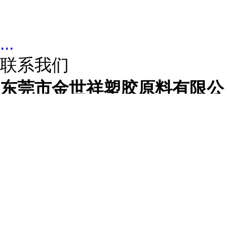
...
联系我们
东莞市金世祥塑胶原料有限公
司
联系人
刘金金
联系手机
13650076190
联系电话
0769-89974259
所在地址
广东省东莞市樟木头