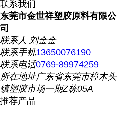
联系我们
东莞市金世祥塑胶原料有限公
司
联系人
刘金金
联系手机
13650076190
联系电话
0769-89974259
所在地址
广东省东莞市樟木头
镇塑胶市场一期Z栋05A
推荐产品