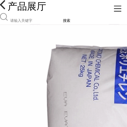
产品展厅
搜索