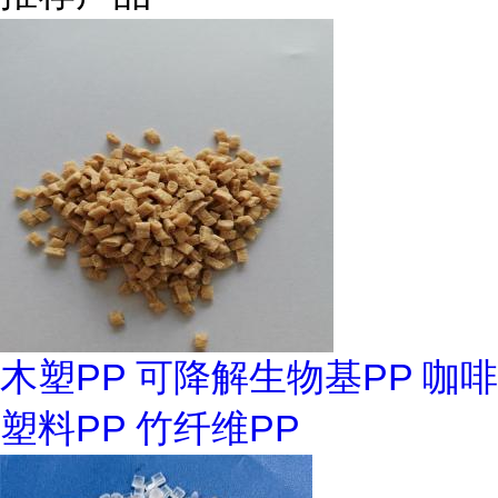
木塑PP 可降解生物基PP 咖啡
塑料PP 竹纤维PP