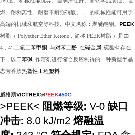
260度、机械性能优异、自润滑性好、耐化学品腐蚀、阻
燃、耐剥离性、耐磨不耐强硝酸、
、 的机械性能可用于
高端的机械和航空等科技。
中文名称：聚醚醚酮。
PEEK
树脂（ Polyether Ether Ketone，简称 PEEK树脂 ）是由
4，4‘-二氟
二苯甲酮
与
对苯二酚
在
碱金属
碳
酸盐存在
下，以
二苯砜
作溶剂进行缩合反应制得的一种新型半晶
态芳香族
热塑性工程塑料
威格斯
VICTREX®
PEEK
450G
>PEEK<
阻燃等级:
V-0
缺口
冲击:
8.0
kJ/m2
熔融温