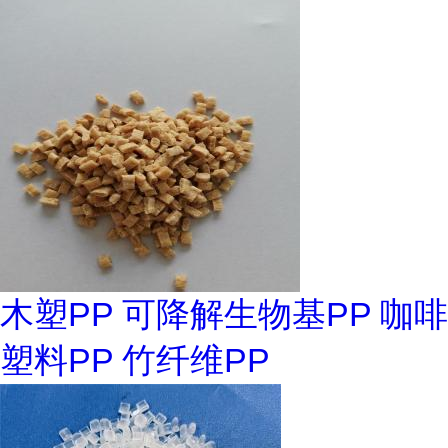
木塑PP 可降解生物基PP 咖啡
塑料PP 竹纤维PP