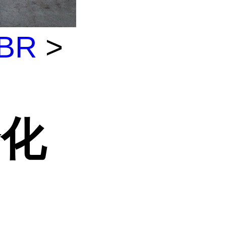
BR
>
合化