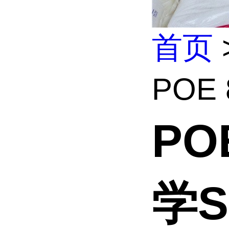
首页
POE
PO
学S