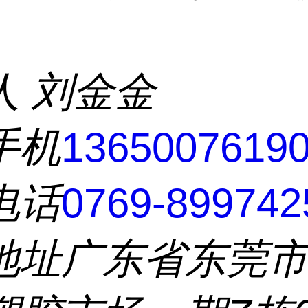
人
刘金金
手机
1365007619
电话
0769-899742
地址
广东省东莞