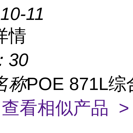
10-11
详情
：
30
名称
POE 871L
K
查看相似产品 >