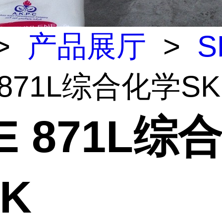
>
产品展厅
>
S
 871L综合化学SK
E 871L综
K