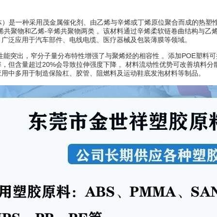
体）是一种采用
茂金属催化剂
、由
乙烯
与
辛烯
或
丁烯
原位聚合而成的
热塑
烯共聚物
和乙烯-辛烯共聚物两类
。该材料通过辛烯柔软链卷曲结构与乙
，广泛应用于汽车部件、电线电缆、医疗器械及包装薄膜等领域。
性能突出，窄分子量分布特性增强了与聚烯烃的相容性
。添加POE塑料
，但含量超过20%会导致拉伸强度下降
。材料流动性优势可改善填料分
应用中多用于制造保险杠、胶管、阻燃料及运动鞋底发泡材料等制品。