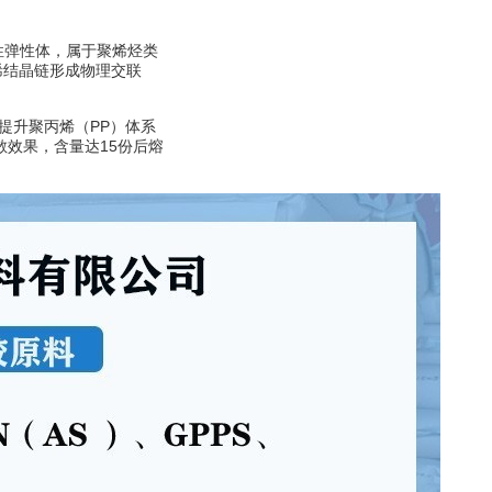
性弹性体
，属于聚烯烃类
烯结晶链形成物理交联
可提升
聚丙烯
（
PP
）体系
散效果，含量达15份后熔