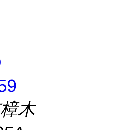
0
59
市樟木