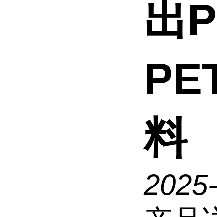
出P
P
料
2025-