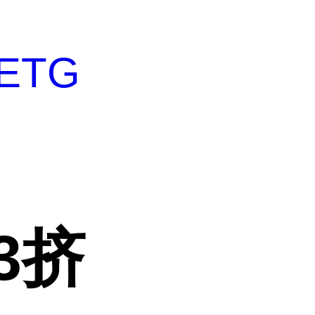
ETG
83挤