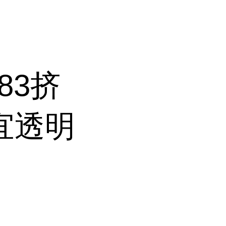
083挤
宜透明