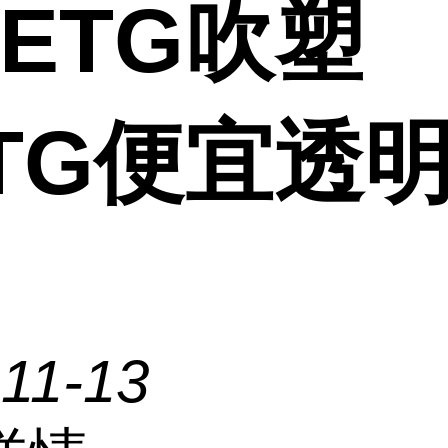
ETG吹塑
ETG便宜透
11-13