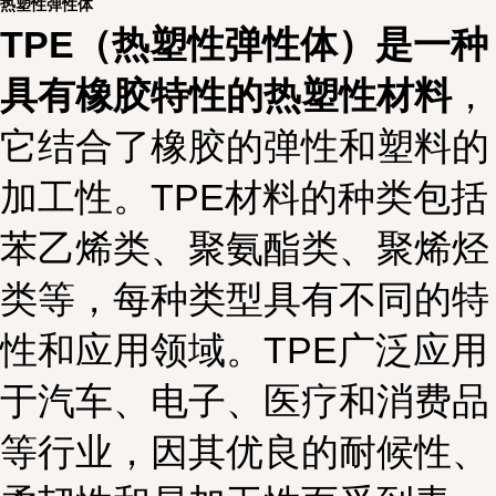
热塑性弹性体
TPE（热塑性弹性体）是一种
具有橡胶特性的热塑性材料
，
它结合了橡胶的弹性和塑料的
加工性。TPE材料的种类包括
苯乙烯类、聚氨酯类、聚烯烃
类等，每种类型具有不同的特
性和应用领域。TPE广泛应用
于汽车、电子、医疗和消费品
等行业，因其优良的耐候性、