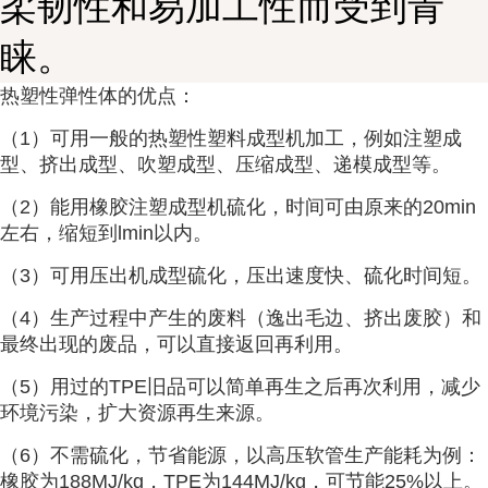
柔韧性和易加工性而受到青
睐。
热塑性弹性体的优点：
（1）可用一般的
热塑性塑料
成型机加工，例如注塑成
型、挤出成型、吹塑成型、压缩成型、递模成型等。
（2）能用橡胶
注塑成型机
硫化，时间可由原来的20min
左右，缩短到lmin以内。
（3）可用压出机成型硫化，压出速度快、
硫化时间
短。
（4）生产过程中产生的废料（逸出毛边、挤出废胶）和
最终出现的废品，可以直接返回再利用。
（5）用过的TPE旧品可以简单再生之后再次利用，减少
环境污染，扩大资源再生来源。
（6）不需硫化，节省能源，以高压软管生产能耗为例：
橡胶为188MJ/kg，TPE为144MJ/kg，可节能25%以上。