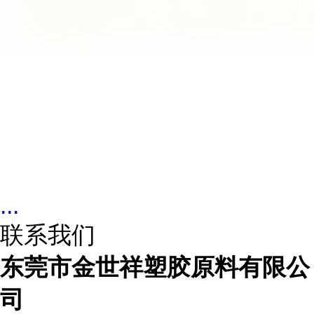
...
联系我们
东莞市金世祥塑胶原料有限公
司