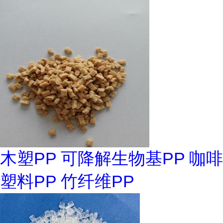
木塑PP 可降解生物基PP 咖啡
塑料PP 竹纤维PP