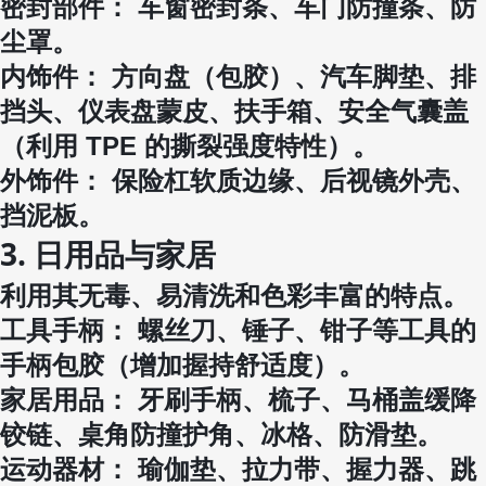
密封部件：
车窗密封条、车门防撞条、防
尘罩。
内饰件：
方向盘（包胶）、汽车脚垫、排
挡头、仪表盘蒙皮、扶手箱、安全气囊盖
（利用 TPE 的撕裂强度特性）。
外饰件：
保险杠软质边缘、后视镜外壳、
挡泥板。
3. 日用品与家居
利用其无毒、易清洗和色彩丰富的特点。
工具手柄：
螺丝刀、锤子、钳子等工具的
手柄包胶（增加握持舒适度）。
家居用品：
牙刷手柄、梳子、马桶盖缓降
铰链、桌角防撞护角、冰格、防滑垫。
运动器材：
瑜伽垫、拉力带、握力器、跳