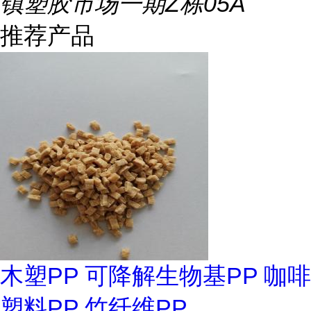
镇塑胶市场一期Z栋05A
推荐产品
木塑PP 可降解生物基PP 咖啡
塑料PP 竹纤维PP