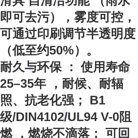
滑具
自清洁功能
（雨水
即可去污），雾度可控，
可通过印刷调节半透明度
（低至约50%）。
耐久与环保
：
使用寿命
25–35年
，耐候、耐辐
照、抗老化强；
B1
级/DIN4102/UL94 V-0阻
燃
，燃烧不滴落；
可回