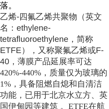
落
。
乙烯-四氟乙烯共聚物（英文
名：ethylene-
tetrafluoroethylene，简称
ETFE），又称聚氟乙烯或F-
40，
薄膜产品延展率可达
420%-440%，质量仅为玻璃的
1%，具备阻燃自熄和自清洁
功能，已用于
北京水立方
、英
国伊甸园等建筑
。ETFE在
航