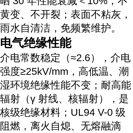
晒 30 年性能衰减＜10%，不
黄变、不开裂；表面不粘灰，
雨水自清洁
，免频繁维护。
电气绝缘性能
介电常数稳定（≈2.6），介电
强度≥25kV/mm，高低温、潮
湿环境绝缘性能不变；耐高能
辐射（γ 射线、核辐射），是
核级绝缘材料；UL94
V-0 级
阻燃，离火自熄、无熔融滴