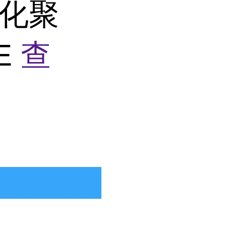
氯化聚
E
查