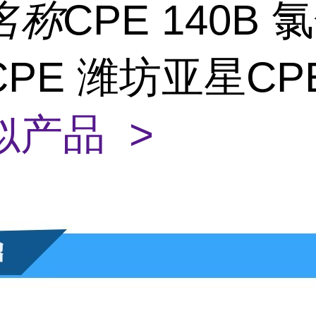
名称
CPE 140B 
PE 潍坊亚星CP
似产品 >