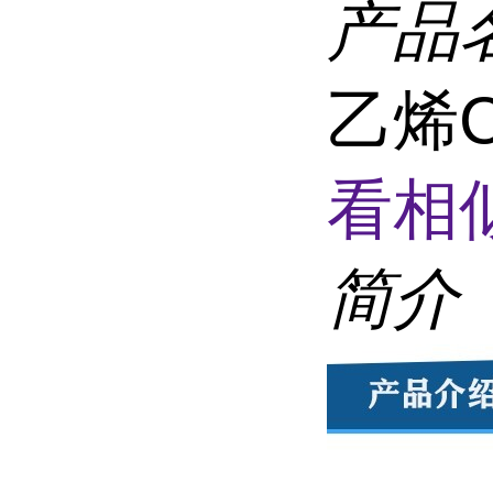
产品
乙烯C
看相
简介