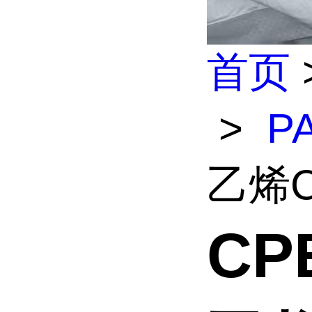
首页
>
P
乙烯C
CP