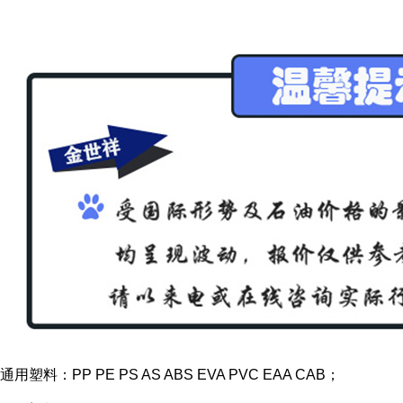
通用塑料：PP PE PS AS ABS EVA PVC EAA CAB；