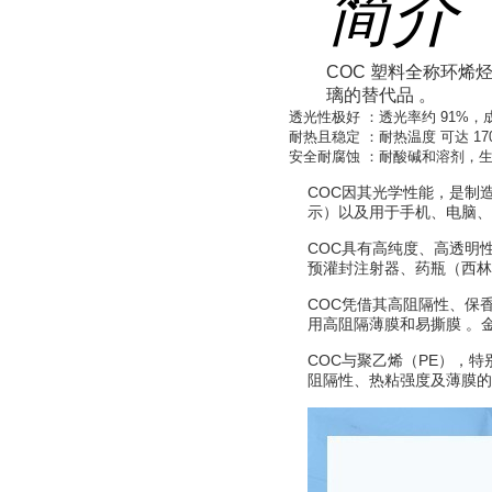
简介
COC 塑料全称环烯
璃的替代品 。
透光性极好
：透光率约 91%
耐热且稳定
：耐热温度 可达 1
安全耐腐蚀
：耐酸碱和溶剂，生
COC因其光学性能，是制
示）以及用于手机、电脑、
COC具有高纯度、高透明
预灌封注射器、药瓶（西林
COC凭借其高阻隔性、保
用高阻隔薄膜和易撕膜
。
COC与聚乙烯（PE），特
阻隔性、热粘强度及薄膜的