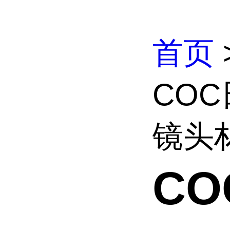
首页
COC
镜头材
C