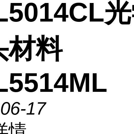
L5014CL
头材料
L5514ML
-06-17
详情