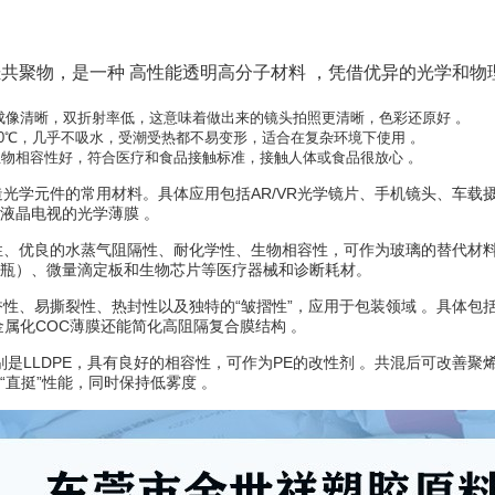
烃共聚物，是一种
高性能透明高分子材料
，凭借优异的光学和物
，成像清晰，双折射率低，这意味着做出来的镜头拍照更清晰，色彩还原好 。
70℃，几乎不吸水，受潮受热都不易变形，适合在复杂环境下使用 。
物相容性好，符合医疗和食品接触标准，接触人体或食品很放心 。
造光学元件的常用材料
。具体应用包括AR/VR光学镜片、手机镜头、车载
液晶电视的光学薄膜
。
性、优良的水蒸气阻隔性、耐化学性、生物相容性，可作为玻璃的替代材
瓶）、微量滴定板和生物芯片等医疗器械和诊断耗材
。
香性、易撕裂性、热封性以及独特的“皱摺性”，应用于包装领域
。具体包
金属化COC薄膜还能简化高阻隔复合膜结构
。
别是LLDPE，具有良好的相容性，可作为PE的改性剂
。共混后可改善聚
“直挺”性能，同时保持低雾度
。