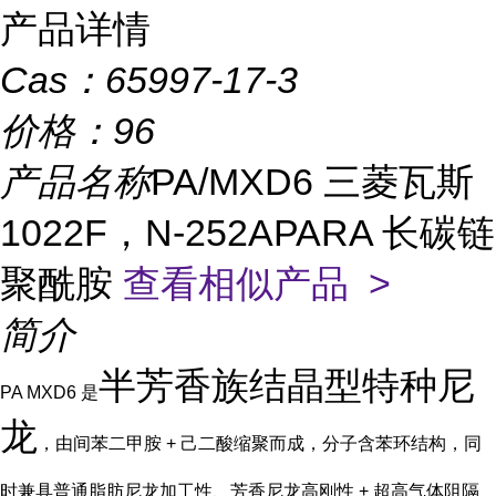
产品详情
Cas：
65997-17-3
价格：
96
产品名称
PA/MXD6 三菱瓦斯
1022F，N-252APARA 长碳链
聚酰胺
查看相似产品 >
简介
半芳香族结晶型特种尼
PA MXD6 是
龙
，由间苯二甲胺 + 己二酸缩聚而成，分子含苯环结构，同
时兼具普通脂肪尼龙加工性、芳香尼龙高刚性 + 超高气体阻隔