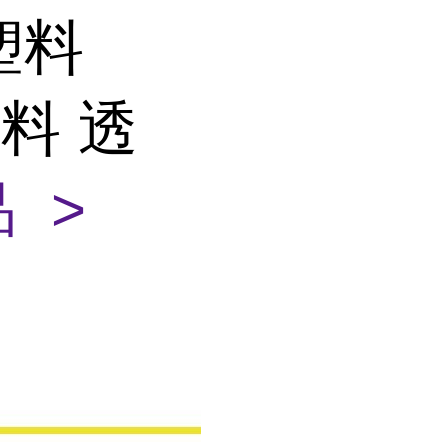
塑料
料 透
 >