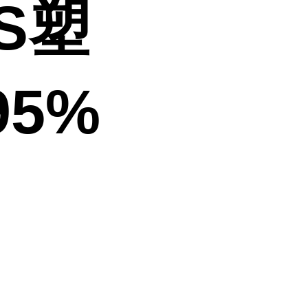
S塑
5%