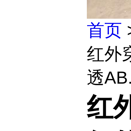
首页
红外
透AB.
红