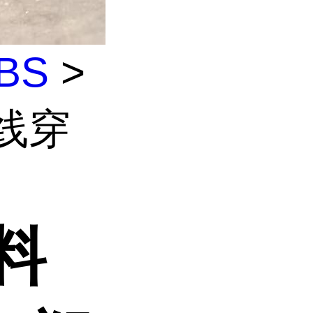
BS
>
线穿
料