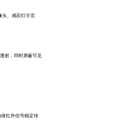
像头
、
感应灯
等需
效透射，同时屏蔽可见
，确保红外信号稳定传