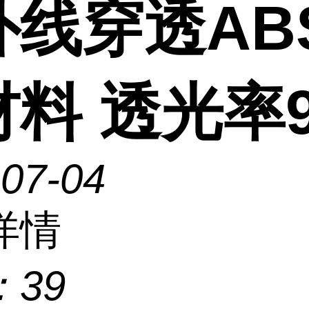
外线穿透AB
料 透光率9
-07-04
详情
：
39